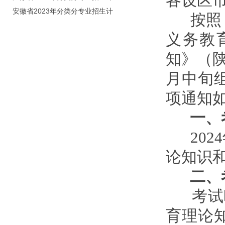
各设区
划（院校代号：8931）
安徽省2023年分类分专业招生计
按照《
划（院校代号：2648）
义务教
知》（陕
月中旬
项通知
一、考
202
论知识和
二、考
考试时间
育理论知