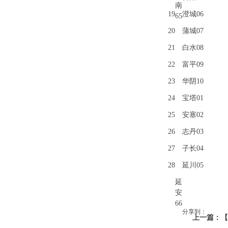
南
19
澄城06
65
20
蒲城07
21
白水08
22
富平09
23
华阴10
24
宝塔01
25
安塞02
26
志丹03
27
子长04
28
延川05
延
安
66
分享到：
上一篇：【