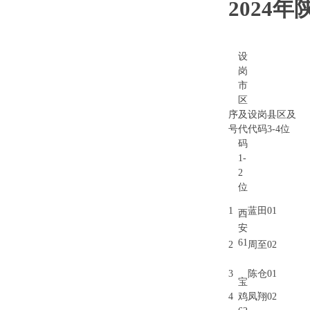
2024
设
岗
市
区
序
及
设岗县区及
号
代
代码3-4位
码
1-
2
位
1
蓝田01
西
安
61
2
周至02
3
陈仓01
宝
4
鸡
凤翔02