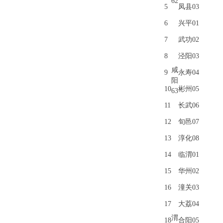
62
5
凤县03
6
兴平01
7
武功02
8
泾阳03
咸
9
永寿04
阳
10
彬州05
63
11
长武06
12
旬邑07
13
淳化08
14
临渭01
15
华州02
16
潼关03
17
大荔04
渭
18
合阳05