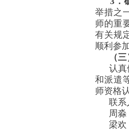
3
．
举措之
师的重
有关规
顺利参
（三
认真做
和派遣
师资格
联系人
周淼 02
梁欢 02