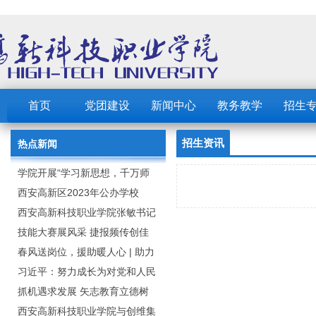
首页
党团建设
新闻中心
教务教学
招生
招生资讯
热点新闻
学院开展“学习新思想，千万师
生同上一堂课”活动
西安高新区2023年公办学校
（园） 公开招聘教职工公告
西安高新科技职业学院张敏书记
为全院师生党员上党课
技能大赛展风采 捷报频传创佳
绩：西安高新科技职业学院师生
春风送岗位，援助暖人心 | 助力
在2023年陕西省职业技能大赛中
毕业生求职就业
习近平：努力成长为对党和人民
取佳绩
忠诚可靠、堪当时代重任的栋梁
抓机遇求发展 矢志教育立德树
之才
人：西安高新科技职业学院召开
西安高新科技职业学院与创维集