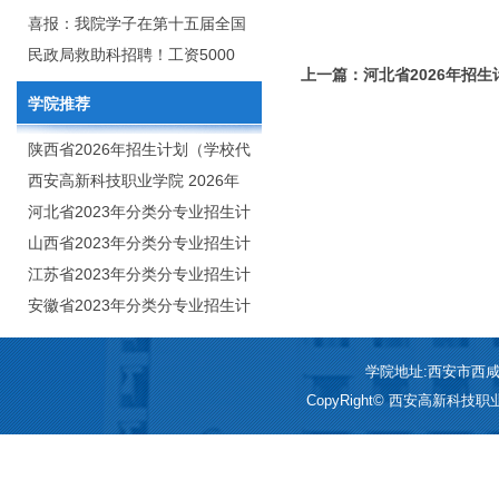
2020年年终总结暨表彰网络视频
团举行校企合作签约仪式
喜报：我院学子在第十五届全国
会
大学生广告艺术大赛（大广
民政局救助科招聘！工资5000
上一篇：河北省2026年招生
赛）、第十一届未来设计师.高校
元/月
学院推荐
数字艺术设计大赛（NCDA）国
赛中喜获佳绩
陕西省2026年招生计划（学校代
码：8103）
西安高新科技职业学院 2026年
招生章程
河北省2023年分类分专业招生计
划（院校代号：1889）
山西省2023年分类分专业招生计
划（院校代号：5560）
江苏省2023年分类分专业招生计
划（院校代号：8931）
安徽省2023年分类分专业招生计
划（院校代号：2648）
学院地址:西安市西咸新区
CopyRight© 西安高新科技职业