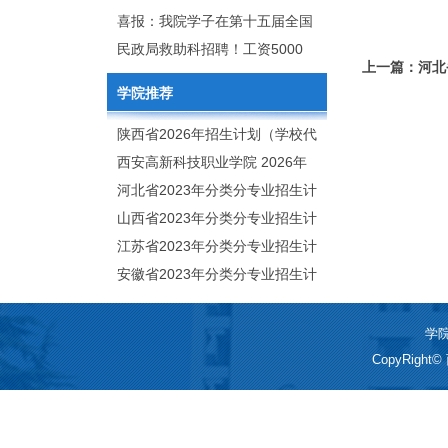
2020年年终总结暨表彰网络视频
团举行校企合作签约仪式
喜报：我院学子在第十五届全国
会
大学生广告艺术大赛（大广
民政局救助科招聘！工资5000
上一篇：河北省
赛）、第十一届未来设计师.高校
元/月
学院推荐
数字艺术设计大赛（NCDA）国
赛中喜获佳绩
陕西省2026年招生计划（学校代
码：8103）
西安高新科技职业学院 2026年
招生章程
河北省2023年分类分专业招生计
划（院校代号：1889）
山西省2023年分类分专业招生计
划（院校代号：5560）
江苏省2023年分类分专业招生计
划（院校代号：8931）
安徽省2023年分类分专业招生计
划（院校代号：2648）
学院
CopyRigh