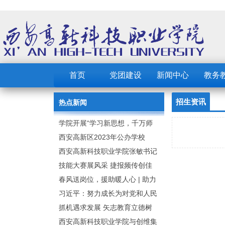
首页
党团建设
新闻中心
教务
招生资讯
热点新闻
学院开展“学习新思想，千万师
生同上一堂课”活动
西安高新区2023年公办学校
（园） 公开招聘教职工公告
西安高新科技职业学院张敏书记
为全院师生党员上党课
技能大赛展风采 捷报频传创佳
绩：西安高新科技职业学院师生
春风送岗位，援助暖人心 | 助力
在2023年陕西省职业技能大赛中
毕业生求职就业
习近平：努力成长为对党和人民
取佳绩
忠诚可靠、堪当时代重任的栋梁
抓机遇求发展 矢志教育立德树
之才
人：西安高新科技职业学院召开
西安高新科技职业学院与创维集