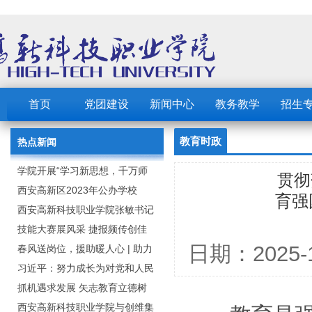
首页
党团建设
新闻中心
教务教学
招生
教育时政
热点新闻
学院开展“学习新思想，千万师
贯彻
生同上一堂课”活动
西安高新区2023年公办学校
育强
（园） 公开招聘教职工公告
西安高新科技职业学院张敏书记
为全院师生党员上党课
技能大赛展风采 捷报频传创佳
日期：202
绩：西安高新科技职业学院师生
春风送岗位，援助暖人心 | 助力
在2023年陕西省职业技能大赛中
毕业生求职就业
习近平：努力成长为对党和人民
取佳绩
忠诚可靠、堪当时代重任的栋梁
抓机遇求发展 矢志教育立德树
之才
人：西安高新科技职业学院召开
西安高新科技职业学院与创维集