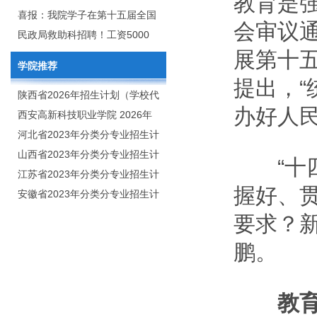
教育是
2020年年终总结暨表彰网络视频
团举行校企合作签约仪式
喜报：我院学子在第十五届全国
会审议
会
大学生广告艺术大赛（大广
民政局救助科招聘！工资5000
展第十
赛）、第十一届未来设计师.高校
元/月
学院推荐
数字艺术设计大赛（NCDA）国
提出，“
赛中喜获佳绩
陕西省2026年招生计划（学校代
办好人
码：8103）
西安高新科技职业学院 2026年
招生章程
河北省2023年分类分专业招生计
划（院校代号：1889）
山西省2023年分类分专业招生计
“十四
划（院校代号：5560）
江苏省2023年分类分专业招生计
握好、
划（院校代号：8931）
安徽省2023年分类分专业招生计
划（院校代号：2648）
要求？
鹏。
教