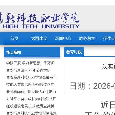
首页
党团建设
新闻中心
教务教学
招生
教育时政
热点新闻
学院开展“学习新思想，千万师
以实
生同上一堂课”活动
西安高新区2023年公办学校
（园） 公开招聘教职工公告
西安高新科技职业学院张敏书记
日期：202
为全院师生党员上党课
技能大赛展风采 捷报频传创佳
绩：西安高新科技职业学院师生
春风送岗位，援助暖人心 | 助力
在2023年陕西省职业技能大赛中
毕业生求职就业
习近平：努力成长为对党和人民
近日召
取佳绩
忠诚可靠、堪当时代重任的栋梁
抓机遇求发展 矢志教育立德树
之才
人：西安高新科技职业学院召开
西安高新科技职业学院与创维集