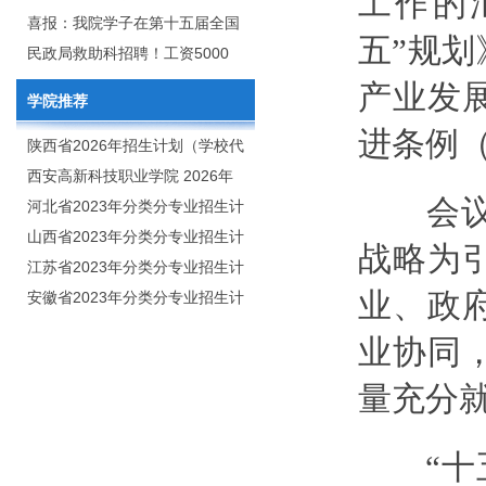
工作的
2020年年终总结暨表彰网络视频
团举行校企合作签约仪式
喜报：我院学子在第十五届全国
五”规
会
大学生广告艺术大赛（大广
民政局救助科招聘！工资5000
赛）、第十一届未来设计师.高校
元/月
产业发
学院推荐
数字艺术设计大赛（NCDA）国
进条例
赛中喜获佳绩
陕西省2026年招生计划（学校代
码：8103）
西安高新科技职业学院 2026年
会议指
招生章程
河北省2023年分类分专业招生计
划（院校代号：1889）
山西省2023年分类分专业招生计
战略为
划（院校代号：5560）
江苏省2023年分类分专业招生计
业、政
划（院校代号：8931）
安徽省2023年分类分专业招生计
划（院校代号：2648）
业协同
量充分
“十五