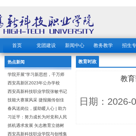
首页
党团建设
新闻中心
教务教学
招生
教育时政
热点新闻
学院开展“学习新思想，千万师
教育
生同上一堂课”活动
西安高新区2023年公办学校
（园） 公开招聘教职工公告
西安高新科技职业学院张敏书记
日期：2026
为全院师生党员上党课
技能大赛展风采 捷报频传创佳
绩：西安高新科技职业学院师生
春风送岗位，援助暖人心 | 助力
在2023年陕西省职业技能大赛中
毕业生求职就业
习近平：努力成长为对党和人民
取佳绩
忠诚可靠、堪当时代重任的栋梁
抓机遇求发展 矢志教育立德树
之才
人：西安高新科技职业学院召开
西安高新科技职业学院与创维集