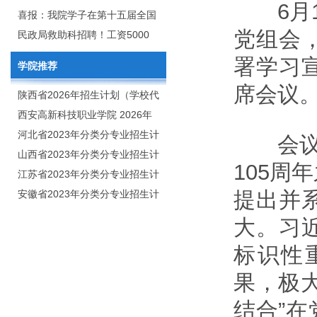
6月1
2020年年终总结暨表彰网络视频
团举行校企合作签约仪式
喜报：我院学子在第十五届全国
党组会
会
大学生广告艺术大赛（大广
民政局救助科招聘！工资5000
赛）、第十一届未来设计师.高校
元/月
署学习
学院推荐
数字艺术设计大赛（NCDA）国
席会议
赛中喜获佳绩
陕西省2026年招生计划（学校代
码：8103）
西安高新科技职业学院 2026年
招生章程
河北省2023年分类分专业招生计
会议指
划（院校代号：1889）
山西省2023年分类分专业招生计
105周
划（院校代号：5560）
江苏省2023年分类分专业招生计
提出并
划（院校代号：8931）
安徽省2023年分类分专业招生计
划（院校代号：2648）
大。习
标识性
果，极
结合”