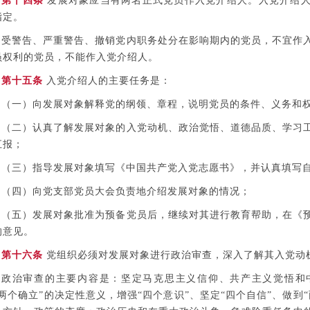
第十四条
发展对象应当有两名正式党员作入党介绍人。入党介绍人
指定。
受警告、严重警告、撤销党内职务处分在影响期内的党员，不宜作
员权利的党员，不能作入党介绍人。
第十五条
入党介绍人的主要任务是：
（一）向发展对象解释党的纲领、章程，说明党员的条件、义务和
（二）认真了解发展对象的入党动机、政治觉悟、道德品质、学习
汇报；
（三）指导发展对象填写《中国共产党入党志愿书》，并认真填写
（四）向党支部党员大会负责地介绍发展对象的情况；
（五）发展对象批准为预备党员后，继续对其进行教育帮助，在《
的意见。
第十六条
党组织必须对发展对象进行政治审查，深入了解其入党动
政治审查的主要内容是：坚定马克思主义信仰、共产主义觉悟和
“两个确立”的决定性意义，增强“四个意识”、坚定“四个自信”、做到