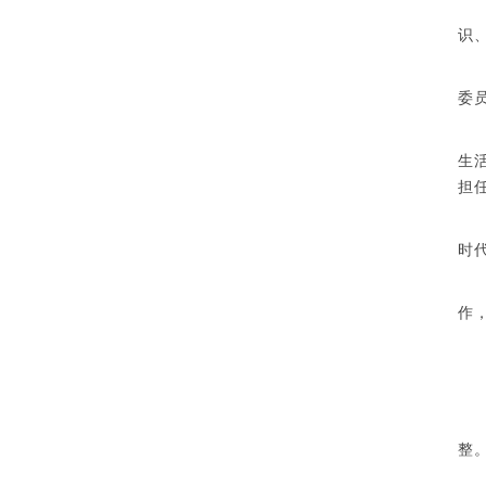
识
委
生
担
时
作
整