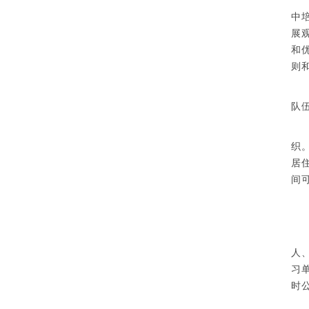
中
展
和
则
队
织
居
间
人
习
时