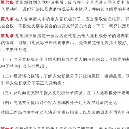
第七条
党组织收到入党申请书后，应当在一个月内派人同入党申请
、入党动机、遵纪守法以及家庭情况等基本情况，并向其介绍党的基
第八条
在入党申请人中确定入党积极分子，应当采取党员推荐、群
员会会议（不设党支部委员会的由党支部党员大会，下同）研究决定
第九条
党组织应当指定一至两名正式党员作入党积极分子的培养联
活的锻炼、能够用党员标准严格要求自己、先锋模范作用发挥比较好
任，主要任务是：
（一）向入党积极分子介绍和阐释共产党人的信仰信念，介绍党的
代中国特色社会主义思想；
（二）经常谈心谈话，了解入党积极分子的政治觉悟、道德品质、
，引导入党积极分子端正入党动机；
（三）及时向党支部汇报入党积极分子情况，在《入党积极分子培
（四）向党支部提出能否将入党积极分子列为发展对象的意见。
对因工作岗位发生变动无法正常履行职责，以及其他原因不适宜担
。