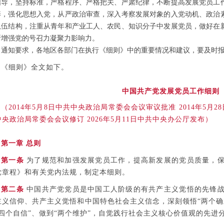
指导，坚持标准，严格程序、严格把关、严肃纪律，不断提高发展党员工
养，强化思想入党，从严政治审查，深入考察发展对象的入党动机、政治
队伍结构，注重从青年和产业工人、农民、知识分子中发展党员，做好在
断增强党的号召力凝聚力影响力。
通知要求，各地区各部门在执行《细则》中的重要情况和建议，要及时
《细则》全文如下。
中国共产党发展党员工作细则
（2014年5月8日中共中央政治局常委会会议审议批准 2014年5月2
中央政治局常委会会议修订 2026年5月11日中共中央办公厅发布）
第一章 总则
第一条
为了规范和加强发展党员工作，提高新发展的党员质量，保
党章程》和有关党内法规，制定本细则。
第二条
中国共产党党员是中国工人阶级的有共产主义觉悟的先锋战
主义信仰、共产主义觉悟和中国特色社会主义信念，深刻领悟“两个确
“四个自信”、做到“两个维护”，自觉践行社会主义核心价值观的先进