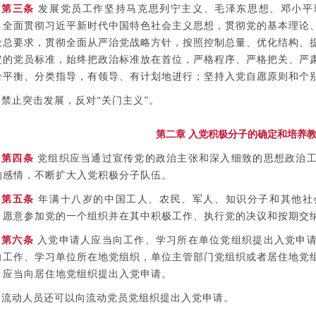
第三条
发展党员工作坚持马克思列宁主义、毛泽东思想、邓小平
，全面贯彻习近平新时代中国特色社会主义思想，贯彻党的基本理论
设总要求，贯彻全面从严治党战略方针，按照控制总量、优化结构、
定的党员标准，始终把政治标准放在首位，严格程序、严格把关、严
合平衡、分类指导，有领导、有计划地进行；坚持入党自愿原则和个
禁止突击发展，反对“关门主义”。
第二章 入党积极分子的确定和培养
第四条
党组织应当通过宣传党的政治主张和深入细致的思想政治工
的感情，不断扩大入党积极分子队伍。
第五条
年满十八岁的中国工人、农民、军人、知识分子和其他社
，愿意参加党的一个组织并在其中积极工作、执行党的决议和按期交
第六条
入党申请人应当向工作、学习所在单位党组织提出入党申请
向工作、学习单位所在地党组织，单位主管部门党组织或者居住地党
，应当向居住地党组织提出入党申请。
流动人员还可以向流动党员党组织提出入党申请。