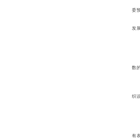
委
发
数
织
有