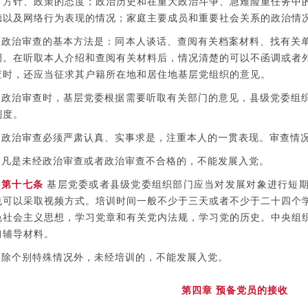
、方针、政策的态度；政治历史和在重大政治斗争、急难险重任务中
德以及网络行为表现的情况；家庭主要成员和重要社会关系的政治情
政治审查的基本方法是：同本人谈话、查阅有关档案材料、找有关
调。在听取本人介绍和查阅有关材料后，情况清楚的可以不函调或者
查时，还应当征求其户籍所在地和居住地基层党组织的意见。
政治审查时，基层党委根据需要听取有关部门的意见，县级党委组
制度。
政治审查必须严肃认真、实事求是，注重本人的一贯表现。审查情
凡是未经政治审查或者政治审查不合格的，不能发展入党。
第十七条
基层党委或者县级党委组织部门应当对发展对象进行短期
也可以采取视频方式。培训时间一般不少于三天或者不少于二十四个
色社会主义思想，学习党章和有关党内法规，学习党的历史。中央组
习辅导材料。
除个别特殊情况外，未经培训的，不能发展入党。
第四章 预备党员的接收