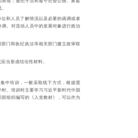
的表现；遵纪守法和遵守社会公德、家庭
况。
单位和人员了解情况以及必要的函调或者
外调。对流动人员中的发展对象进行政治
织部门和执纪执法等相关部门建立政审联
况应当形成结论性材料。
集中培训，一般采取线下方式，根据需
学时。培训时主要学习习近平新时代中国
织部组织编写的《入党教材》，可以作为