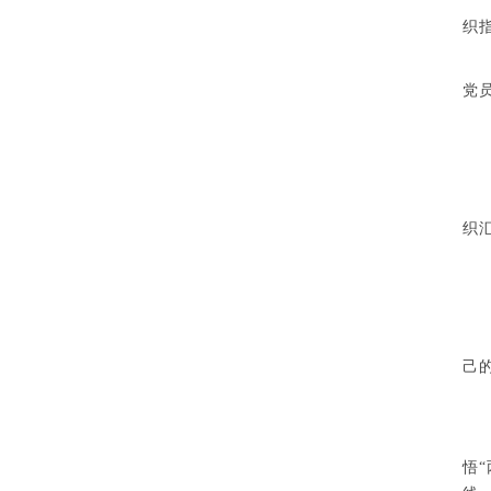
织
党
织
己
悟