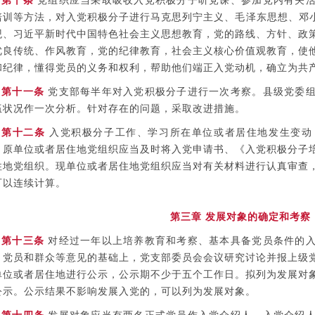
第十条
党组织应当采取吸收入党积极分子听党课、参加党内有关活
培训等方法，对入党积极分子进行马克思列宁主义、毛泽东思想、邓小
观、习近平新时代中国特色社会主义思想教育，党的路线、方针、政
优良传统、作风教育，党的纪律教育，社会主义核心价值观教育，使
和纪律，懂得党员的义务和权利，帮助他们端正入党动机，确立为共
第十一条
党支部每半年对入党积极分子进行一次考察。县级党委
伍状况作一次分析。针对存在的问题，采取改进措施。
第十二条
入党积极分子工作、学习所在单位或者居住地发生变动
。原单位或者居住地党组织应当及时将入党申请书、《入党积极分子
住地党组织。现单位或者居住地党组织应当对有关材料进行认真审查
可以连续计算。
第三章 发展对象的确定和考察
第十三条
对经过一年以上培养教育和考察、基本具备党员条件的入
、党员和群众等意见的基础上，党支部委员会会议研究讨论并报上级
单位或者居住地进行公示，公示期不少于五个工作日。拟列为发展对
公示。公示结果不影响发展入党的，可以列为发展对象。