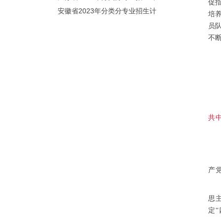
促
划（院校代号：8931）
安徽省2023年分类分专业招生计
培
划（院校代号：2648）
员
不
共
产
思
定