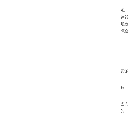
观
建
规
综
党
程
当
的