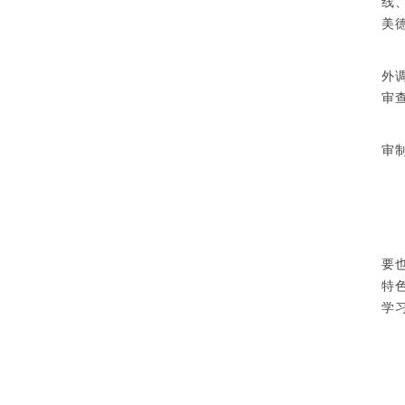
线
美
外
审
审
要
特
学