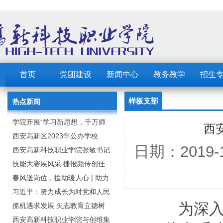
首页
党团建设
新闻中心
教务教学
招生
样板支部
热点新闻
学院开展“学习新思想，千万师
西
生同上一堂课”活动
西安高新区2023年公办学校
日期：2019
（园） 公开招聘教职工公告
西安高新科技职业学院张敏书记
为全院师生党员上党课
技能大赛展风采 捷报频传创佳
绩：西安高新科技职业学院师生
春风送岗位，援助暖人心 | 助力
在2023年陕西省职业技能大赛中
毕业生求职就业
习近平：努力成长为对党和人民
为深
取佳绩
忠诚可靠、堪当时代重任的栋梁
抓机遇求发展 矢志教育立德树
之才
人：西安高新科技职业学院召开
西安高新科技职业学院与创维集