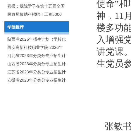
使命”
2020年年终总结暨表彰网络视频
团举行校企合作签约仪式
喜报：我院学子在第十五届全国
神，11
会
大学生广告艺术大赛（大广
民政局救助科招聘！工资5000
赛）、第十一届未来设计师.高校
元/月
楼多功能
学院推荐
数字艺术设计大赛（NCDA）国
入增强
赛中喜获佳绩
陕西省2026年招生计划（学校代
码：8103）
西安高新科技职业学院 2026年
讲党课
招生章程
河北省2023年分类分专业招生计
生党员
划（院校代号：1889）
山西省2023年分类分专业招生计
划（院校代号：5560）
江苏省2023年分类分专业招生计
划（院校代号：8931）
安徽省2023年分类分专业招生计
划（院校代号：2648）
张敏