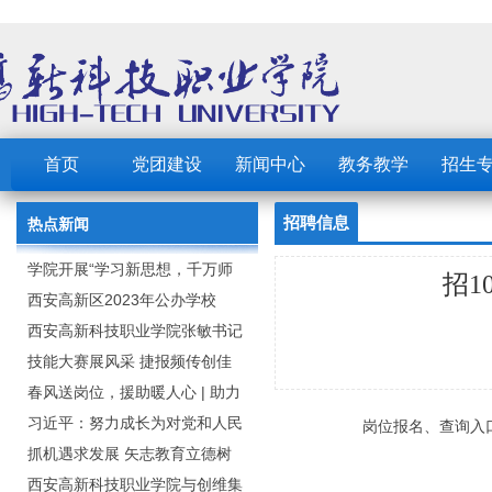
首页
党团建设
新闻中心
教务教学
招生
招聘信息
热点新闻
学院开展“学习新思想，千万师
招
生同上一堂课”活动
西安高新区2023年公办学校
（园） 公开招聘教职工公告
西安高新科技职业学院张敏书记
为全院师生党员上党课
技能大赛展风采 捷报频传创佳
绩：西安高新科技职业学院师生
春风送岗位，援助暖人心 | 助力
在2023年陕西省职业技能大赛中
毕业生求职就业
习近平：努力成长为对党和人民
岗位报名、查询入口：http
取佳绩
忠诚可靠、堪当时代重任的栋梁
抓机遇求发展 矢志教育立德树
之才
人：西安高新科技职业学院召开
西安高新科技职业学院与创维集