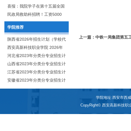
2020年年终总结暨表彰网络视频
团举行校企合作签约仪式
喜报：我院学子在第十五届全国
会
大学生广告艺术大赛（大广
民政局救助科招聘！工资5000
赛）、第十一届未来设计师.高校
元/月
学院推荐
数字艺术设计大赛（NCDA）国
上一篇：中铁一局集团第五
赛中喜获佳绩
陕西省2026年招生计划（学校代
码：8103）
西安高新科技职业学院 2026年
招生章程
河北省2023年分类分专业招生计
划（院校代号：1889）
山西省2023年分类分专业招生计
划（院校代号：5560）
江苏省2023年分类分专业招生计
划（院校代号：8931）
安徽省2023年分类分专业招生计
划（院校代号：2648）
学院地址:西安市西咸新区
CopyRight© 西安高新科技职业