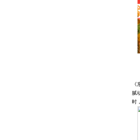
《
腻
时