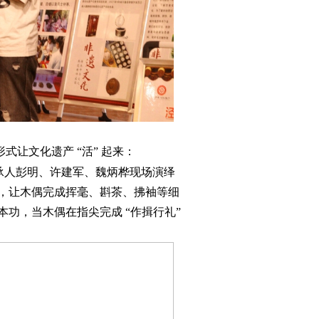
式让文化遗产 “活” 起来：
承人彭明、许建军、魏炳桦现场演绎
法，让木偶完成挥毫、斟茶、拂袖等细
本功，当木偶在指尖完成 “作揖行礼”