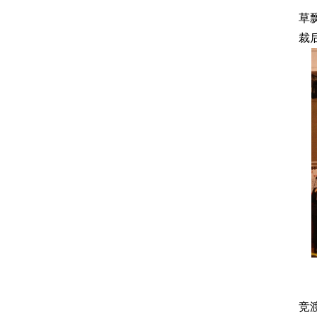
草
裁
竞