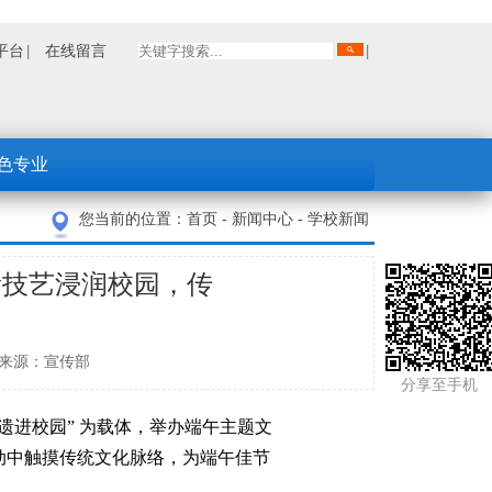
平台
在线留言
色专业
您当前的位置：
首页
-
新闻中心
-
学校新闻
遗技艺浸润校园，传
力
吕妍妍 来源：宣传部
分享至手机
遗进校园” 为载体，举办端午主题文
动中触摸传统文化脉络，为端午佳节