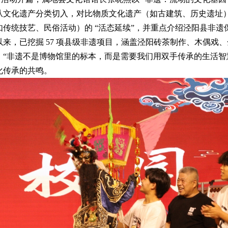
从文化遗产分类切入，对比物质文化遗产（如古建筑、历史遗址）的
如传统技艺、民俗活动）的 “活态延续”，并重点介绍泾阳县非遗保护
以来，已挖掘 57 项县级非遗项目，涵盖泾阳砖茶制作、木偶戏
。“非遗不是博物馆里的标本，而是需要我们用双手传承的生活智
化传承的共鸣。