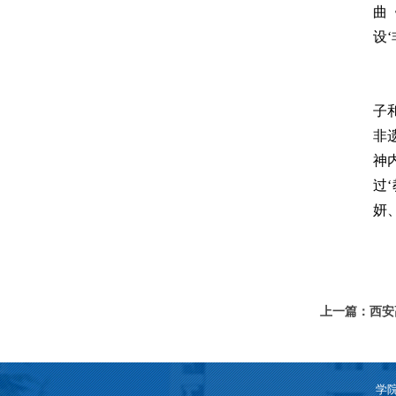
曲
设
子
非
神
过
妍
上一篇：西安
五四精神
学院