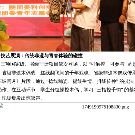
技艺展演：传统非遗与青春体验的碰撞
三项国家级、省级非遗项目依次登场，以 “可触摸、可参与” 的形
省级非遗木偶戏：丝线翻飞间的千年戏魂。省级非遗木偶戏传
东坡问月》片段，通过 “捻线稳姿、提线生情、抖线传神” 的技
动作。在互动环节，学生分组操控木偶，学习 “三指控千钧” 的基
，现场爆发出惊叹声。