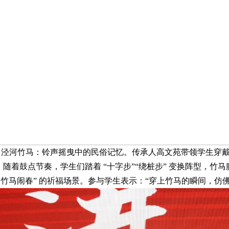
泾河竹马：铃声摇曳中的民俗记忆。传承人高文苑带领学生穿戴竹
。随着鼓点节奏，学生们踏着 “十字步”“绕桩步” 变换阵型，竹
 “竹马闹春” 的祈福场景。参与学生表示：“穿上竹马的瞬间，仿