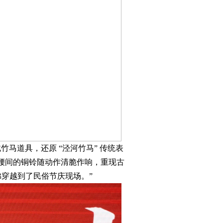
马道具，还原 “泾河竹马” 传统表
马腰间的铜铃随动作清脆作响，重现古
佛穿越到了民俗节庆现场。”