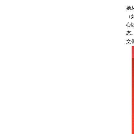
她
（
心
态
文