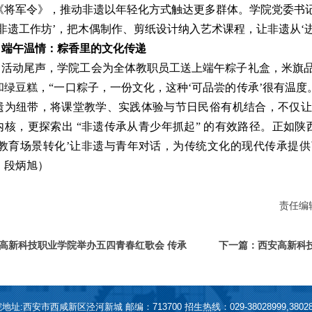
《将军令》，推动非遗以年轻化方式触达更多群体。学院党委书记
‘非遗工作坊’，把木偶制作、剪纸设计纳入艺术课程，让非遗从‘进校
端午温情：粽香里的文化传递
活动尾声，学院工会为全体教职员工送上端午粽子礼盒，米旗
和绿豆糕，“一口粽子，一份文化，这种‘可品尝的传承’很有温度
遗为纽带，将课堂教学、实践体验与节日民俗有机结合，不仅让
内核，更探索出 “非遗传承从青少年抓起” 的有效路径。正如
‘教育场景转化’让非遗与青年对话，为传统文化的现代传承提供
、段炳旭）
责任编辑
高新科技职业学院举办五四青春红歌会 传承
下一篇：西安高新科技
活动 以书香点亮童心
地址:西安市西咸新区泾河新城 邮编：713700 招生热线：029-38028999,38028