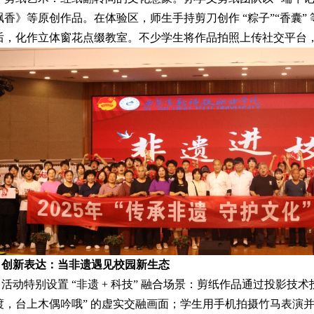
飘香》等原创作品。在体验区，师生手持剪刀创作 “粽子”“香囊”
后，化作立体窗花点缀教室。不少学生将作品拍照上传社交平台
创新表达：当非遗遇见校园新生态
活动特别设置 “非遗 + 科技” 融合场景：剪纸作品通过投影技
渡，台上木偶吟哦” 的虚实交融画面；学生用手机拍摄竹马表演