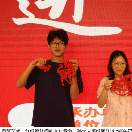
剪纸艺术：红纸翻转间的文化意象。孙学义剪纸团队以 “端午记