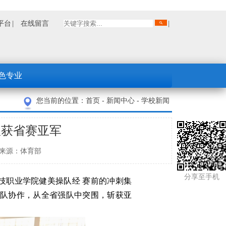
平台
在线留言
色专业
您当前的位置：
首页
-
新闻中心
-
学校新闻
队获省赛亚军
吕妍妍 来源：体育部
分享至手机
新科技职业学院健美操队经 赛前的冲刺集
队协作，从全省强队中突围，斩获亚