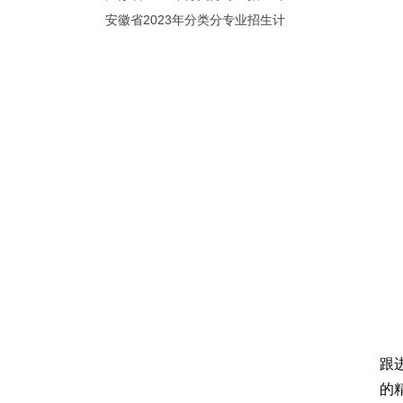
划（院校代号：8931）
安徽省2023年分类分专业招生计
划（院校代号：2648）
跟
的