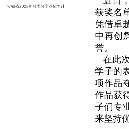
近日
划（院校代号：8931）
安徽省2023年分类分专业招生计
获奖名
划（院校代号：2648）
凭借卓
中再创辉
誉。
在此
学子的表
项作品夺
作品获
子们专
来坚持