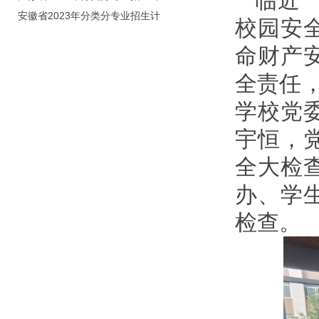
临近
划（院校代号：8931）
安徽省2023年分类分专业招生计
校园安
划（院校代号：2648）
命财产
全责任，
学校党
宇恒，
全大检
办、学
检查。