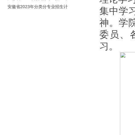
划（院校代号：8931）
安徽省2023年分类分专业招生计
集中学
划（院校代号：2648）
神。学
委员、
习。