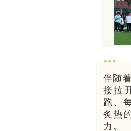
伴随着
接拉
跑、
炙热
力。