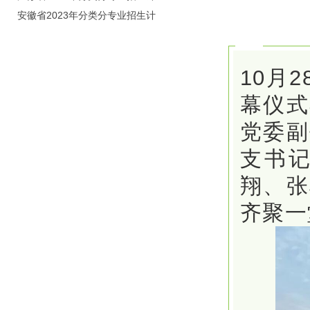
划（院校代号：8931）
安徽省2023年分类分专业招生计
划（院校代号：2648）
10月
幕仪式
党委副
支书
翔、张
齐聚一