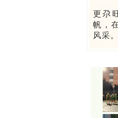
更尕
帆，
风采