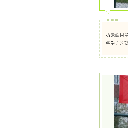
杨景皓同
年学子的