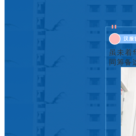
汉服
虽未着
同筹备