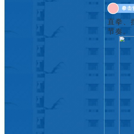
拳击
直拳、
节奏。