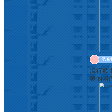
觅音
流行歌
暖的瞬