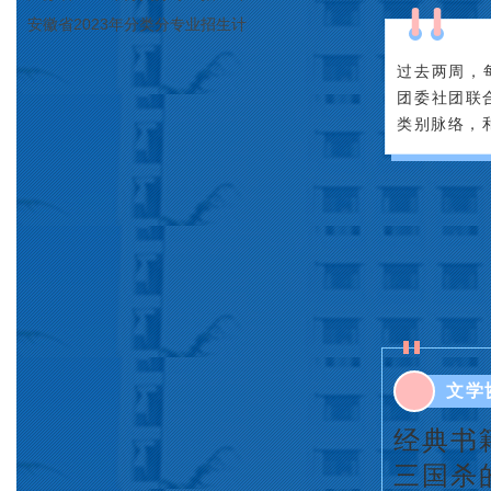
划（院校代号：8931）
安徽省2023年分类分专业招生计
划（院校代号：2648）
过去两周，
团委社团联
类别脉络，
文学
经典书
三国杀