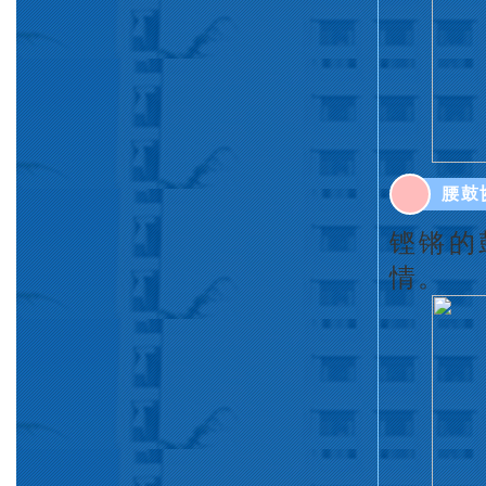
腰鼓
铿锵的
情。