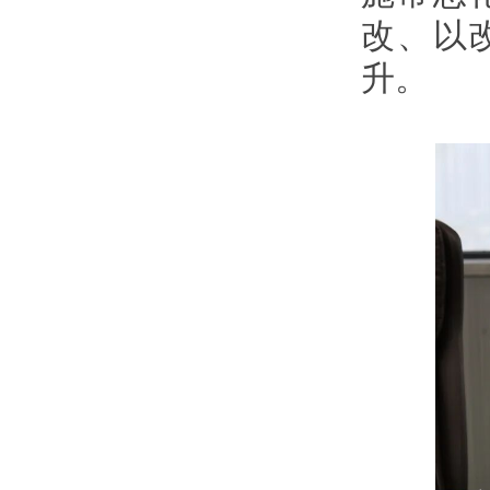
改、以
升。