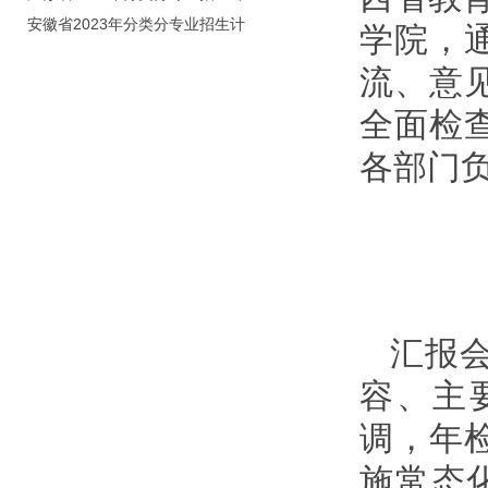
划（院校代号：8931）
安徽省2023年分类分专业招生计
学院，
划（院校代号：2648）
流、意见
全面检
各部门
汇报
容、主
调，年
施常态