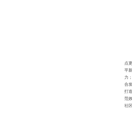
点
平
力
合
打
范
社