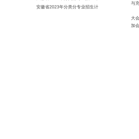
与
划（院校代号：8931）
安徽省2023年分类分专业招生计
划（院校代号：2648）
大
加