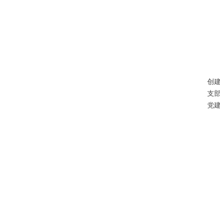
创
支
党