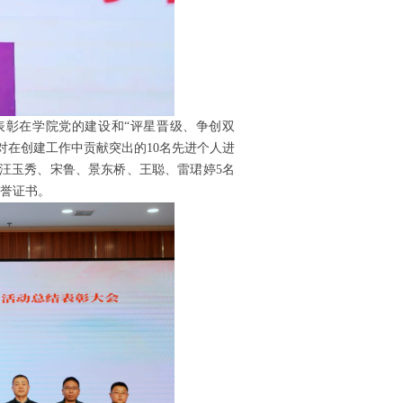
表彰在学院党的建设和“评星晋级、争创双
，对在创建工作中贡献突出的10名先进个人进
，汪玉秀、宋鲁、景东桥、王聪、雷珺婷5名
荣誉证书。