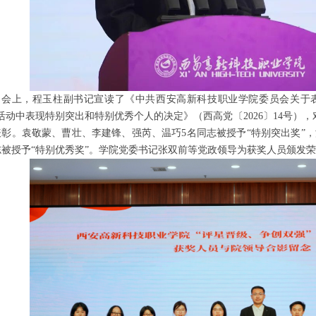
会上，程玉柱副书记宣读了《中共西安高新科技职业学院委员会关于
活动中表现特别突出和特别优秀个人的决定》（西高党〔2026〕14号）
表彰。袁敬蒙、曹壮、李建锋、强芮、温巧5名同志被授予“特别突出奖”
志被授予“特别优秀奖”。学院党委书记张双前等党政领导为获奖人员颁发