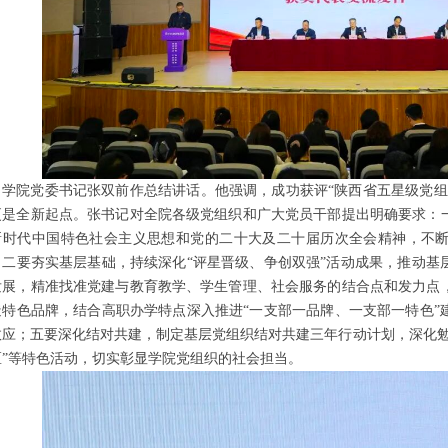
学院党委书记张双前作总结讲话。他强调，成功获评“陕西省五星级党组
更是全新起点。张书记对全院各级党组织和广大党员干部提出明确要求：
新时代中国特色社会主义思想和党的二十大及二十届历次全会精神，不
；二要夯实基层基础，持续深化“评星晋级、争创双强”活动成果，推动基
发展，精准找准党建与教育教学、学生管理、社会服务的结合点和发力点
造特色品牌，结合高职办学特点深入推进“一支部一品牌、一支部一特色”
效应；五要深化结对共建，制定基层党组织结对共建三年行动计划，深化勉
区”等特色活动，切实彰显学院党组织的社会担当。