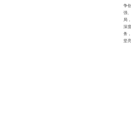
争
强
局
深
务
坚