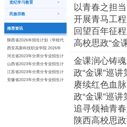
党纪学习教育
>
以青春之担当
民族宗教
>
开展青马工程
推荐资讯
回望百年征程
陕西省2026年招生计划（学校代
高校思政“金
码：8103）
西安高新科技职业学院 2026年
招生章程
河北省2023年分类分专业招生计
金课润心铸魂
划（院校代号：1889）
山西省2023年分类分专业招生计
政“金课”巡
划（院校代号：5560）
江苏省2023年分类分专业招生计
划（院校代号：8931）
安徽省2023年分类分专业招生计
赓续红色血脉
划（院校代号：2648）
政“金课”巡
追寻领袖青春
陕西高校思政