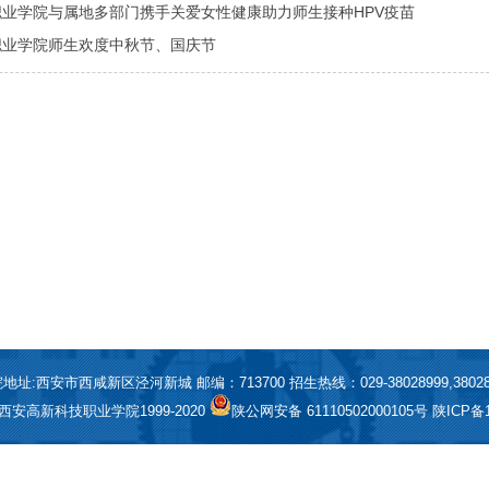
业学院与属地多部门携手关爱女性健康助力师生接种HPV疫苗
职业学院师生欢度中秋节、国庆节
地址:西安市西咸新区泾河新城 邮编：713700 招生热线：029-38028999,38028
t© 西安高新科技职业学院1999-2020
陕公网安备 61110502000105号
陕ICP备1