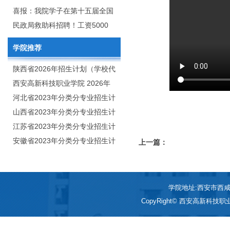
2020年年终总结暨表彰网络视频
团举行校企合作签约仪式
喜报：我院学子在第十五届全国
会
大学生广告艺术大赛（大广
民政局救助科招聘！工资5000
赛）、第十一届未来设计师.高校
元/月
学院推荐
数字艺术设计大赛（NCDA）国
赛中喜获佳绩
陕西省2026年招生计划（学校代
码：8103）
西安高新科技职业学院 2026年
招生章程
河北省2023年分类分专业招生计
划（院校代号：1889）
山西省2023年分类分专业招生计
划（院校代号：5560）
江苏省2023年分类分专业招生计
划（院校代号：8931）
安徽省2023年分类分专业招生计
上一篇：
划（院校代号：2648）
学院地址:西安市西咸新区
CopyRight© 西安高新科技职业