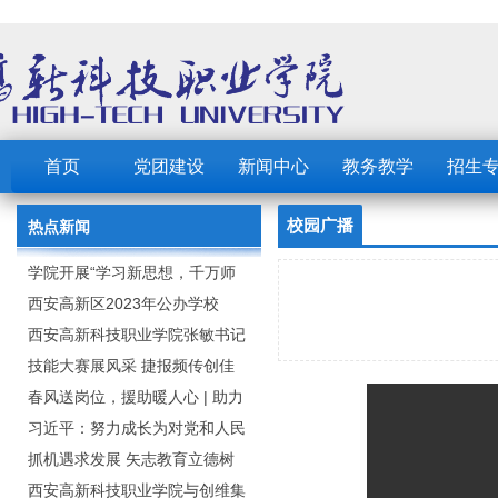
首页
党团建设
新闻中心
教务教学
招生
校园广播
热点新闻
学院开展“学习新思想，千万师
生同上一堂课”活动
西安高新区2023年公办学校
（园） 公开招聘教职工公告
西安高新科技职业学院张敏书记
为全院师生党员上党课
技能大赛展风采 捷报频传创佳
绩：西安高新科技职业学院师生
春风送岗位，援助暖人心 | 助力
在2023年陕西省职业技能大赛中
毕业生求职就业
习近平：努力成长为对党和人民
取佳绩
忠诚可靠、堪当时代重任的栋梁
抓机遇求发展 矢志教育立德树
之才
人：西安高新科技职业学院召开
西安高新科技职业学院与创维集