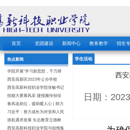
首页
党团建设
新闻中心
教务教学
招生
学生活动
热点新闻
学院开展“学习新思想，千万师
西安
生同上一堂课”活动
西安高新区2023年公办学校
（园） 公开招聘教职工公告
西安高新科技职业学院张敏书记
日期：202
为全院师生党员上党课
技能大赛展风采 捷报频传创佳
绩：西安高新科技职业学院师生
春风送岗位，援助暖人心 | 助力
在2023年陕西省职业技能大赛中
毕业生求职就业
习近平：努力成长为对党和人民
取佳绩
忠诚可靠、堪当时代重任的栋梁
抓机遇求发展 矢志教育立德树
之才
人：西安高新科技职业学院召开
西安高新科技职业学院与创维集