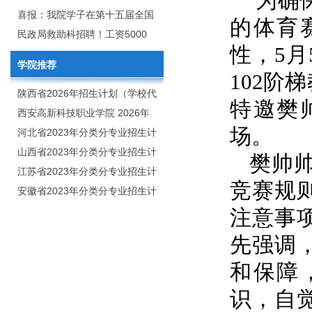
为确
2020年年终总结暨表彰网络视频
团举行校企合作签约仪式
喜报：我院学子在第十五届全国
的体育
会
大学生广告艺术大赛（大广
民政局救助科招聘！工资5000
性，5
赛）、第十一届未来设计师.高校
元/月
学院推荐
数字艺术设计大赛（NCDA）国
102阶
赛中喜获佳绩
陕西省2026年招生计划（学校代
特邀樊
码：8103）
西安高新科技职业学院 2026年
场。
招生章程
河北省2023年分类分专业招生计
划（院校代号：1889）
山西省2023年分类分专业招生计
樊帅
划（院校代号：5560）
江苏省2023年分类分专业招生计
竞赛规
划（院校代号：8931）
安徽省2023年分类分专业招生计
划（院校代号：2648）
注意事
先强调
和保障
识，自