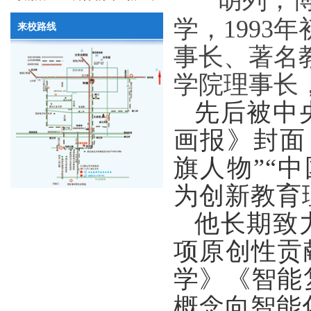
胡列，博
划（院校代号：2648）
学，199
来校路线
事长、著名
学院理事长
先后被中
画报》封面
旗人物”“
为创新教育
他长期致
项原创性贡
学》《智能
概念向智能