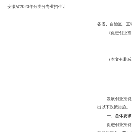
划（院校代号：8931）
安徽省2023年分类分专业招生计
划（院校代号：2648）
各省、自治区、直
《促进创业投
（本文有删减
发展创业投资
出以下政策措施。
一、总体要求
促进创业投资