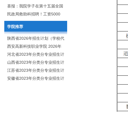
2020年年终总结暨表彰网络视频
团举行校企合作签约仪式
喜报：我院学子在第十五届全国
会
大学生广告艺术大赛（大广
民政局救助科招聘！工资5000
赛）、第十一届未来设计师.高校
元/月
学院推荐
数字艺术设计大赛（NCDA）国
赛中喜获佳绩
陕西省2026年招生计划（学校代
码：8103）
西安高新科技职业学院 2026年
招生章程
河北省2023年分类分专业招生计
划（院校代号：1889）
山西省2023年分类分专业招生计
划（院校代号：5560）
江苏省2023年分类分专业招生计
划（院校代号：8931）
安徽省2023年分类分专业招生计
划（院校代号：2648）