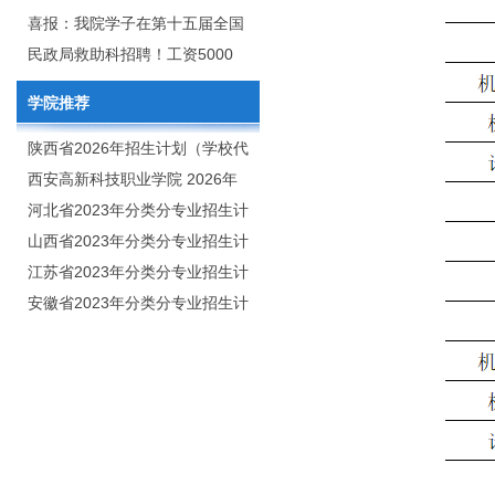
2020年年终总结暨表彰网络视频
团举行校企合作签约仪式
喜报：我院学子在第十五届全国
会
大学生广告艺术大赛（大广
民政局救助科招聘！工资5000
赛）、第十一届未来设计师.高校
元/月
学院推荐
数字艺术设计大赛（NCDA）国
赛中喜获佳绩
陕西省2026年招生计划（学校代
码：8103）
西安高新科技职业学院 2026年
招生章程
河北省2023年分类分专业招生计
划（院校代号：1889）
山西省2023年分类分专业招生计
划（院校代号：5560）
江苏省2023年分类分专业招生计
划（院校代号：8931）
安徽省2023年分类分专业招生计
划（院校代号：2648）