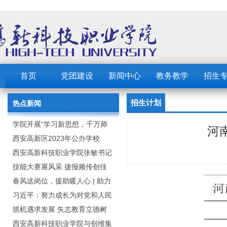
首页
党团建设
新闻中心
教务教学
招生
招生计划
热点新闻
学院开展“学习新思想，千万师
河
生同上一堂课”活动
西安高新区2023年公办学校
（园） 公开招聘教职工公告
西安高新科技职业学院张敏书记
为全院师生党员上党课
技能大赛展风采 捷报频传创佳
绩：西安高新科技职业学院师生
春风送岗位，援助暖人心 | 助力
在2023年陕西省职业技能大赛中
毕业生求职就业
习近平：努力成长为对党和人民
取佳绩
忠诚可靠、堪当时代重任的栋梁
抓机遇求发展 矢志教育立德树
之才
人：西安高新科技职业学院召开
西安高新科技职业学院与创维集