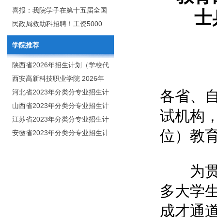
2020年年终总结暨表彰网络视频
团举行校企合作签约仪式
喜报：我院学子在第十五届全国
士
会
大学生广告艺术大赛（大广
民政局救助科招聘！工资5000
赛）、第十一届未来设计师.高校
元/月
学院推荐
数字艺术设计大赛（NCDA）国
赛中喜获佳绩
陕西省2026年招生计划（学校代
码：8103）
西安高新科技职业学院 2026年
各省、
招生章程
河北省2023年分类分专业招生计
划（院校代号：1889）
山西省2023年分类分专业招生计
试机构
划（院校代号：5560）
江苏省2023年分类分专业招生计
位）教
划（院校代号：8931）
安徽省2023年分类分专业招生计
划（院校代号：2648）
为贯彻
多大学
成才通道