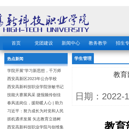
首页
党团建设
新闻中心
教务教学
招生
学生管理
热点新闻
学院开展“学习新思想，千万师
教育
生同上一堂课”活动
西安高新区2023年公办学校
（园） 公开招聘教职工公告
西安高新科技职业学院张敏书记
日期：2022
为全院师生党员上党课
技能大赛展风采 捷报频传创佳
绩：西安高新科技职业学院师生
春风送岗位，援助暖人心 | 助力
在2023年陕西省职业技能大赛中
毕业生求职就业
习近平：努力成长为对党和人民
取佳绩
忠诚可靠、堪当时代重任的栋梁
抓机遇求发展 矢志教育立德树
教育
之才
人：西安高新科技职业学院召开
西安高新科技职业学院与创维集