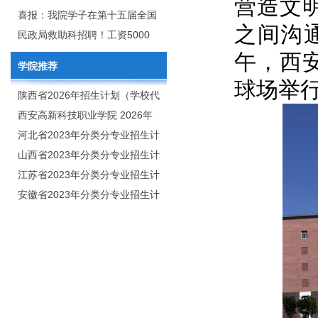
营造文
2020年年终总结暨表彰网络视频
团举行校企合作签约仪式
喜报：我院学子在第十五届全国
之间沟
会
大学生广告艺术大赛（大广
民政局救助科招聘！工资5000
赛）、第十一届未来设计师.高校
元/月
午，西
学院推荐
数字艺术设计大赛（NCDA）国
球场举
赛中喜获佳绩
陕西省2026年招生计划（学校代
码：8103）
西安高新科技职业学院 2026年
招生章程
河北省2023年分类分专业招生计
划（院校代号：1889）
山西省2023年分类分专业招生计
划（院校代号：5560）
江苏省2023年分类分专业招生计
划（院校代号：8931）
安徽省2023年分类分专业招生计
划（院校代号：2648）