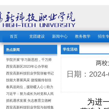
首页
党团建设
新闻中心
教务教学
招生
学生活动
热点新闻
学院开展“学习新思想，千万师
两校
生同上一堂课”活动
西安高新区2023年公办学校
日期：2024
（园） 公开招聘教职工公告
西安高新科技职业学院张敏书记
为全院师生党员上党课
技能大赛展风采 捷报频传创佳
绩：西安高新科技职业学院师生
春风送岗位，援助暖人心 | 助力
在2023年陕西省职业技能大赛中
毕业生求职就业
习近平：努力成长为对党和人民
为进
取佳绩
忠诚可靠、堪当时代重任的栋梁
抓机遇求发展 矢志教育立德树
之才
人：西安高新科技职业学院召开
西安高新科技职业学院与创维集