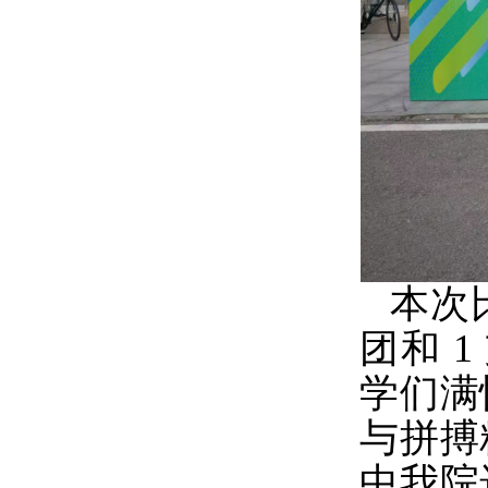
本次
团和 
学们满
与拼搏
中我院