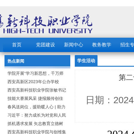
首页
党团建设
新闻中心
教务教学
招生
学生活动
热点新闻
学院开展“学习新思想，千万师
第二
生同上一堂课”活动
西安高新区2023年公办学校
（园） 公开招聘教职工公告
西安高新科技职业学院张敏书记
日期：202
为全院师生党员上党课
技能大赛展风采 捷报频传创佳
绩：西安高新科技职业学院师生
春风送岗位，援助暖人心 | 助力
在2023年陕西省职业技能大赛中
毕业生求职就业
习近平：努力成长为对党和人民
取佳绩
忠诚可靠、堪当时代重任的栋梁
抓机遇求发展 矢志教育立德树
之才
人：西安高新科技职业学院召开
西安高新科技职业学院与创维集