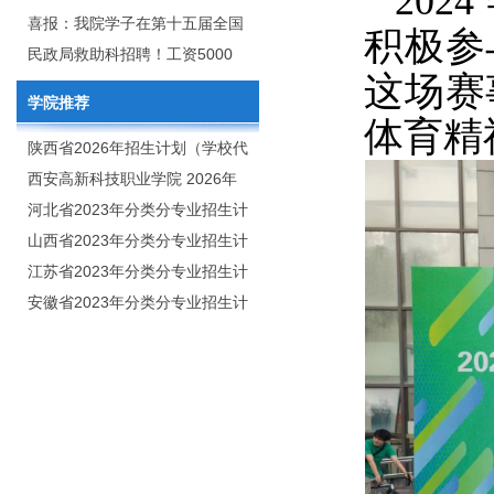
202
2020年年终总结暨表彰网络视频
团举行校企合作签约仪式
喜报：我院学子在第十五届全国
积极参
会
大学生广告艺术大赛（大广
民政局救助科招聘！工资5000
这场赛
赛）、第十一届未来设计师.高校
元/月
学院推荐
数字艺术设计大赛（NCDA）国
体育精
赛中喜获佳绩
陕西省2026年招生计划（学校代
码：8103）
西安高新科技职业学院 2026年
招生章程
河北省2023年分类分专业招生计
划（院校代号：1889）
山西省2023年分类分专业招生计
划（院校代号：5560）
江苏省2023年分类分专业招生计
划（院校代号：8931）
安徽省2023年分类分专业招生计
划（院校代号：2648）