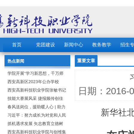
首页
党团建设
新闻中心
教务教学
招生
重要文章
热点新闻
学院开展“学习新思想，千万师
生同上一堂课”活动
西安高新区2023年公办学校
日期：2016
（园） 公开招聘教职工公告
西安高新科技职业学院张敏书记
为全院师生党员上党课
技能大赛展风采 捷报频传创佳
绩：西安高新科技职业学院师生
春风送岗位，援助暖人心 | 助力
新华社北
在2023年陕西省职业技能大赛中
毕业生求职就业
习近平：努力成长为对党和人民
取佳绩
忠诚可靠、堪当时代重任的栋梁
抓机遇求发展 矢志教育立德树
之才
人：西安高新科技职业学院召开
西安高新科技职业学院与创维集