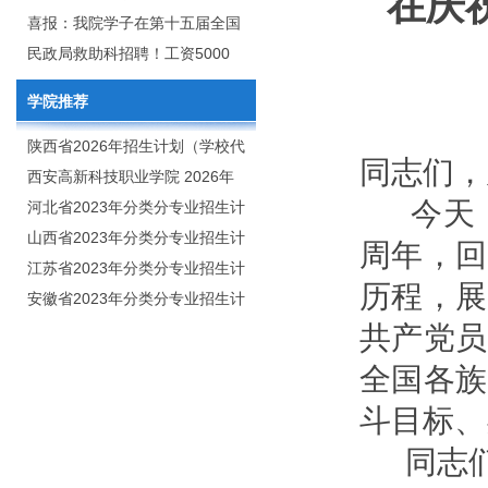
在庆
2020年年终总结暨表彰网络视频
团举行校企合作签约仪式
喜报：我院学子在第十五届全国
会
大学生广告艺术大赛（大广
民政局救助科招聘！工资5000
赛）、第十一届未来设计师.高校
元/月
学院推荐
数字艺术设计大赛（NCDA）国
赛中喜获佳绩
陕西省2026年招生计划（学校代
同志们，
码：8103）
西安高新科技职业学院 2026年
今天，
招生章程
河北省2023年分类分专业招生计
划（院校代号：1889）
山西省2023年分类分专业招生计
周年，回
划（院校代号：5560）
江苏省2023年分类分专业招生计
历程，展
划（院校代号：8931）
安徽省2023年分类分专业招生计
划（院校代号：2648）
共产党员
全国各族
斗目标、
同志们