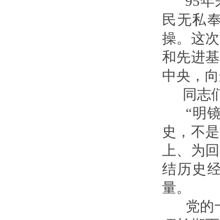
95年
民无私
操。这次
和先进基
中央，向
同志们
“明镜
史，不是
上、为回
结历史
量。
党的十